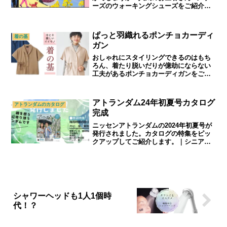
ーズのウォーキングシューズをご紹介し
ます。｜シニアライフ＆シニアファッシ
ョン通販ショップ「アトランダム」
ぱっと羽織れるポンチョカーディ
着の基
ガン
おしゃれにスタイリングできるのはもち
ろん、着たり脱いだりが億劫にならない
工夫があるポンチョカーディガンをご紹
介します。今だけお得なキャンペーンも
ご紹介。｜シニアライフ＆シニアファッ
ション通販ショップ「アトランダム」
アトランダム24年初夏号カタログ
アトランダムのカタログ
完成
ニッセンアトランダムの2024年初夏号が
発行されました。カタログの特集をピッ
クアップしてご紹介します。｜シニアラ
イフ＆シニアファッション通販ショップ
「アトランダム」
シャワーヘッドも1人1個時
代！？