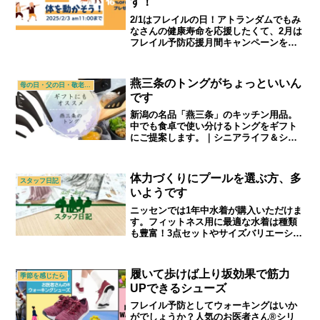
す！
2/1はフレイルの日！アトランダムでもみ
なさんの健康寿命を応援したくて、2月は
フレイル予防応援月間キャンペーンを行
います。ご自身の、ご家族の健康寿命と
向き合うきっかけになれば幸いです。｜
シニアライフ＆シニアファッション通販
燕三条のトングがちょっといいん
母の日・父の日・敬老の日
ショップ「アトランダム」
です
新潟の名品「燕三条」のキッチン用品。
中でも食卓で使い分けるトングをギフト
にご提案します。｜シニアライフ＆シニ
アファッション通販ショップ「アトラン
ダム」
体力づくりにプールを選ぶ方、多
スタッフ日記
いようです
ニッセンでは1年中水着が購入いただけま
す。フィットネス用に最適な水着は種類
も豊富！3点セットやサイズバリエーショ
ンなど、ニッセンならではの水着をご覧
ください。｜70代,80代,90代シニアライ
フ＆シニアファッションショップ「アト
履いて歩けば上り坂効果で筋力
季節を感じたら
ランダム」
UPできるシューズ
フレイル予防としてウォーキングはいか
がでしょうか？人気のお医者さん®シリ