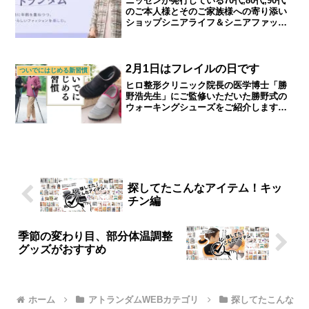
ニッセンが発行している70代,80代,90代
のご本人様とそのご家族様への寄り添い
ショップシニアライフ＆シニアファッシ
ョンカタログ「アトランダム」のご紹介
です。最新カタログのお取り寄せができ
ます。
2月1日はフレイルの日です
ついでにはじめる新習慣
ヒロ整形クリニック院長の医学博士「勝
野浩先生」にご監修いただいた勝野式の
ウォーキングシューズをご紹介します。
フレイル予防にとにかく軽くて歩きやす
い工夫が盛りだくさんの商品です。｜シ
ニアライフ＆シニアファッション通販シ
ョップ「アトランダム」
探してたこんなアイテム！キッ
チン編
季節の変わり目、部分体温調整
グッズがおすすめ
ホーム
アトランダムWEBカテゴリ
探してたこんな