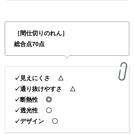
［間仕切りのれん］
総合点70点
✓見えにくさ △
✓通り抜けやすさ △
✓断熱性 ◎
✓透光性 〇
✓デザイン 〇