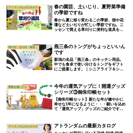
春の園芸、土いじり、夏野菜準備
アトランダムのカタログ
の季節ですね
春から夏に移り変わるこの季節、畑や花
壇など土いぢりが忙しい季節ですね。ニ
ッセンで買える草刈りに便利な道具をご
紹介します。｜シニアライフ＆シニアフ
ァッション通販ショップ「アトランダ
ム」
燕三条のトングがちょっといいん
母の日・父の日・敬老の日
です
新潟の名品「燕三条」のキッチン用品。
中でも食卓で使い分けるトングをギフト
にご提案します。｜シニアライフ＆シニ
アファッション通販ショップ「アトラン
ダム」
今年の運気アップに！開運グッズ
季節を感じたら
シリーズ③御朱印帳セット
【御朱印帳セット】新たな年が健やかに
幸せな1年になるように・・・願いを込め
て「運気アップ」グッズのご紹介です。
｜シニアライフ＆シニアファッション通
販ショップ「アトランダム」
アトランダムの最新カタログ
アトランダムのカタログ