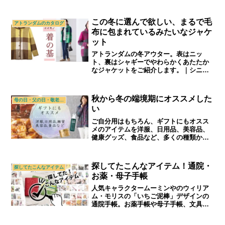
用カートをご紹介します。｜シニアライ
フ＆シニアファッション通販ショップ
「アトランダム」
この冬に選んで欲しい、まるで毛
アトランダムのカタログ
布に包まれているみたいなジャケ
ット
アトランダムの冬アウター。表はニッ
ト、裏はシャギーでやわらかくあたたか
なジャケットをご紹介します。｜シニア
ライフ＆シニアファッション通販ショッ
プ「アトランダム」
秋から冬の端境期にオススメした
母の日・父の日・敬老の日
い
ご自分用はもちろん、ギフトにもオスス
メのアイテムを洋服、日用品、美容品、
健康グッズ、食品など、多くの種類から
スタッフの自由な観点でご紹介します。
｜シニアライフ＆シニアファッション通
販ショップ「アトランダム」
探してたこんなアイテム！通院・
探してたこんなアイテム
お薬・母子手帳
人気キャラクタームーミンやのウィリア
ム・モリスの「いちご泥棒」デザインの
通院手帳。お薬手帳や母子手帳、文具ケ
ースとしても活躍しそう。おしゃれなデ
ザインはプレゼントやギフトにもおすす