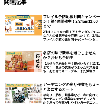
関連記事
フレイル予防応援月間キャンペー
ついでにはじめる新習慣
ン！第4弾開催中！2/24am11:00
まで
2/1はフレイルの日！アトランダムでもみ
なさんの健康寿命を応援したくて、2月は
フレイル予防応援月間キャンペーンを行
います。ご自身の、ご家族の健康寿命と
向き合うきっかけになれば幸いです。｜
シニアライフ＆シニアファッション通販
名店の味で新年を過ごしません
季節を感じたら
ショップ「アトランダム」
か？おせち予約中
【おせち予約受付中！盛付いらず】12/11
まで！ 名店の技術がつまった和洋おせ
ち、あわせてオードブル、また減塩タイ
プのおせちもご用意しています。家族で
囲んだり、お年賀として贈ったり、年末
年始にぜひご活用ください。ご予約が12
ガーデニングの座り作業をちょっ
探してたこんなアイテム
月11日までに迫っています。お急ぎくだ
と楽にするカート
さい。｜シニアライフ＆シニアファッシ
ョン通販ショップ「アトランダム」
草刈り、肥料、畑作業など、春に向けて
ガーデニングの準備はいかがでしょう
か？座って作業がしやすいガーデニング