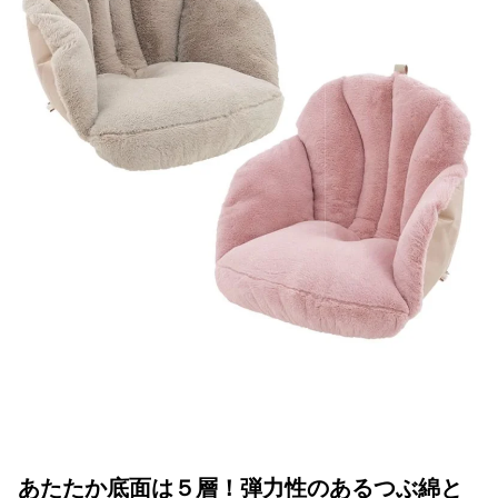
あたたか底面は５層！弾力性のあるつぶ綿と