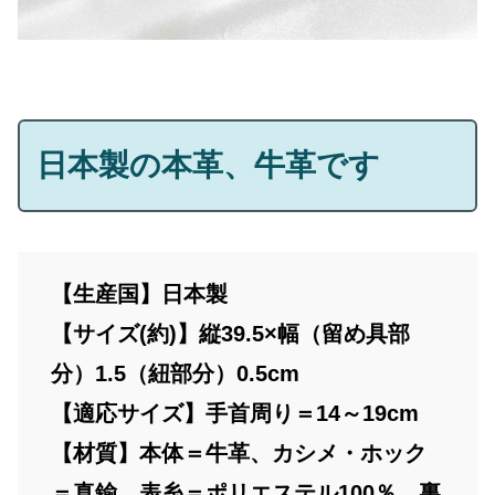
日本製の本革、牛革です
【生産国】日本製
【サイズ(約)】縦39.5×幅（留め具部
分）1.5（紐部分）0.5cm
【適応サイズ】手首周り＝14～19cm
【材質】本体＝牛革、カシメ・ホック
＝真鍮、表糸＝ポリエステル100％、裏