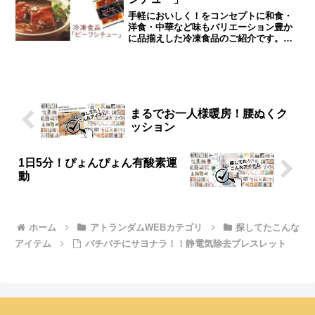
さい。｜シニアライフ＆シニアファッシ
ョン通販ショップ「アトランダム」
手軽においしく！をコンセプトに和食・
洋食・中華など味もバリエーション豊か
に品揃えした冷凍食品のご紹介です。名
店の味シリーズも大人気。ぜひお試しく
ださい！｜シニアライフ＆シニアファッ
ション通販ショップ「アトランダム」
まるでお一人様暖房！腰ぬくク
ッション
1日5分！ぴょんぴょん有酸素運
動
ホーム
アトランダムWEBカテゴリ
探してたこんな
アイテム
パチパチにサヨナラ！！静電気除去ブレスレット