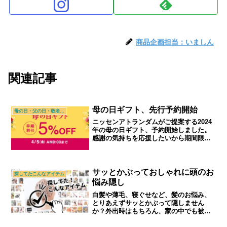
商品企画担当：いましん
関連記事
母の日ギフト、先行予約開始
母の日・父の日・敬老の日
ニッセンアトランダムがご提案する2024
年の母の日ギフト、予約開始しました。
感謝の気持ちを応援したいから期間限定
で割引中です。｜シニアライフ＆シニア
ファッション通販ショップ「アトランダ
ム」
サッとかぶっておしゃれに頭のお
探してたこんなアイテム
悩み隠し
白髪や薄毛、寝ぐせなど、髪のお悩み、
とりあえずサッとかぶって隠しません
か？外出時はもちろん、家の中でも被っ
て過ごせる蒸れにくいヘアキャップのご