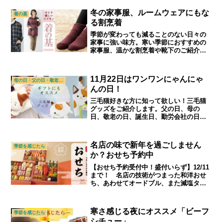
紹介です。｜シニアライフ＆シニアファ
ッション通販ショップ「アトランダム」
冬の家事服、ルームウェアにもな
着の基
る割烹着
季節が変わっても減ることのない日々の
家事に強い味方。寒い季節におすすめの
家事服、温かな割烹着や靴下のご紹介で
す。大切な方へのギフトやご自身へのプ
レゼントとしてもオススメ。｜シニアラ
イフ＆シニアファッション通販ショップ
11月22日はワンワンにゃんにゃ
母の日・父の日・敬老の日
「アトランダム」
んの日！
三毛猫好きな方に知って欲しい！三毛猫
グッズをご紹介します。父の日、母の
日、敬老の日、誕生日、勤労会社の日、
クリスマス、バレンタイン・・・1年を通
してたくさんある思いを伝えるイベント
にぜひアトランダムの商品をプラスして
名店の味で新年を過ごしません
季節を感じたら
ください。｜70代,80代,90代シニアライ
か？おせち予約中
フ＆シニアファッション通販ショップ
「アトランダム」
【おせち予約受付中！盛付いらず】12/11
まで！ 名店の技術がつまった和洋おせ
ち、あわせてオードブル、また減塩タイ
プのおせちもご用意しています。家族で
囲んだり、お年賀として贈ったり、年末
年始にぜひご活用ください。ご予約が12
寒さ感じる夜にオススメ「ビーフ
季節を感じたら
月11日までに迫っています。お急ぎくだ
シチュー」