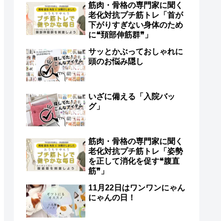
筋肉・骨格の専門家に聞く
老化対抗プチ筋トレ「首が
下がりすぎない身体のため
に❝頚部伸筋群❞」
サッとかぶっておしゃれに
頭のお悩み隠し
いざに備える「入院バッ
グ」
筋肉・骨格の専門家に聞く
老化対抗プチ筋トレ「姿勢
を正して消化を促す❝腹直
筋❞」
11月22日はワンワンにゃん
にゃんの日！