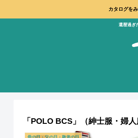
カタログをみ
還暦過ぎ
「POLO BCS」（紳士服・婦
母の日・父の日・敬老の日