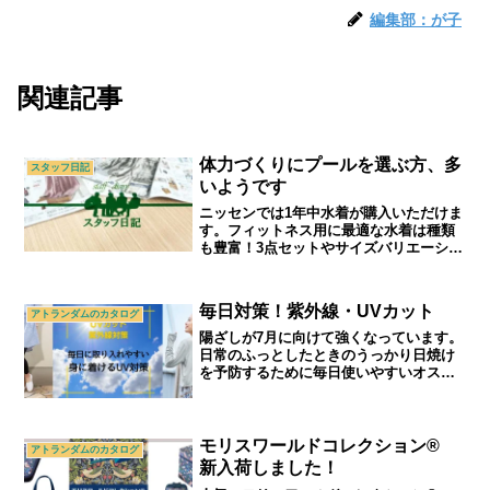
編集部：が子
関連記事
体力づくりにプールを選ぶ方、多
スタッフ日記
いようです
ニッセンでは1年中水着が購入いただけま
す。フィットネス用に最適な水着は種類
も豊富！3点セットやサイズバリエーショ
ンなど、ニッセンならではの水着をご覧
ください。｜70代,80代,90代シニアライ
フ＆シニアファッションショップ「アト
毎日対策！紫外線・UVカット
アトランダムのカタログ
ランダム」
陽ざしが7月に向けて強くなっています。
日常のふっとしたときのうっかり日焼け
を予防するために毎日使いやすいオスス
メのグッズをご紹介します。｜シニアラ
イフ＆シニアファッション通販ショップ
「アトランダム」
モリスワールドコレクション®
アトランダムのカタログ
新入荷しました！