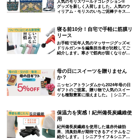
人気のモリスワールドコレクション®
グッズを新しく入荷しました。人気のウ
ィリアム・モリスのいちご泥棒テキスタ
イルを使ったポシェットとトートバッグ
です。｜シニアライフ＆シニアファッシ
ョン通販ショップ「アトランダム」
寝る前10分！自宅で手軽に筋膜リ
ついでにはじめる新習慣
リース
お手軽で近年人気のマッサージグッズ≪
ドリルガン≫を編集担当者が比較してご
紹介します。寒さで筋肉が固くなりがち
なこの季節、大切な方へのギフトとして
もおすすめです。｜シニアライフ＆シニ
アファッション通販ショップ「アトラン
母の日にスイーツを贈りません
母の日・父の日・敬老の日
ダム」
か？
ニッセンアトランダムから2024年母の日
ギフトのご提案。贈り物で人気のスイー
ツも種類豊富に揃えました。｜シニアラ
イフ＆シニアファッション通販ショップ
「アトランダム」
保温力を実感！紀州備長炭繊維使
季節を感じたら
用
紀州備長炭繊維を使用した遠赤外線効
果、消臭効果が期待できるアイテムをご
紹介します。｜シニアライフ＆シニアフ