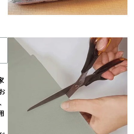
家
お
、
用