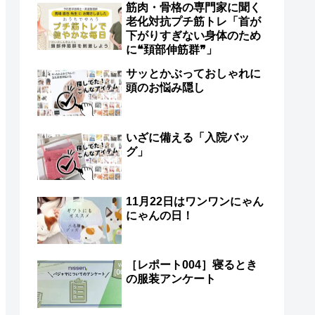
筋肉・骨格の専門家に聞く
老化対抗プチ筋トレ「首が
下がりすぎない身体のため
に❝頚部伸筋群❞」
サッとかぶっておしゃれに
頭のお悩み隠し
いざに備える「入院バッ
グ」
11月22日はワンワンにゃん
にゃんの日！
［レポート004］寝るとき
の服装アンケート