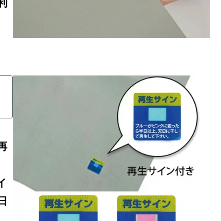
利
再
イ
日