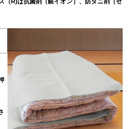
ス（R)は抗菌剤（銀イオン）、防ダニ剤（セ
、
押
さ