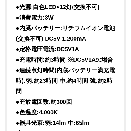
●光源:白色LED×12灯(交換不可)
●消費電力:3W
●内臓バッテリー:リチウムイオン電池
(交換不可) DC5V 1.200mA
●定格電圧電流:DC5V1A
●充電時間:約3時間 ※DC5V1Aの場合
●連続点灯時間(内蔵バッテリー満充電
時):弱:約23時間 中:約4時間 強:約2時
間
●充放電回数:約300回
●色温度:4.000K
●器具光束:弱:14lm 中:65lm