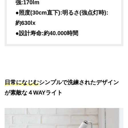
強:170lm
●照度(30cm直下):明るさ(強点灯時):
約630lx
●設計寿命:約40.000時間
日常になじむ
シンプルで洗練されたデザイン
が素敵な４WAYライト