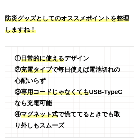
防災グッズとしてのオススメポイントを整理
しますね！
①
日常的に使える
デザイン
②
充電タイプ
で毎日使えば電池切れの
心配いらず
③
専用コードじゃなくても
USB-TypeC
なら充電可能
④
マグネット式
で慌ててるときでも取
り外しもスムーズ