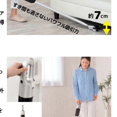
ァ
掃
っ
外
を