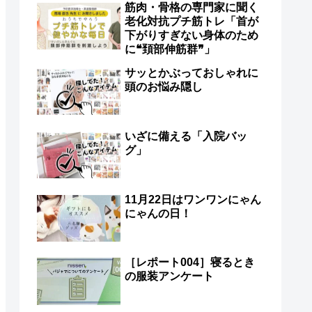
筋肉・骨格の専門家に聞く
老化対抗プチ筋トレ「首が
下がりすぎない身体のため
に❝頚部伸筋群❞」
サッとかぶっておしゃれに
頭のお悩み隠し
いざに備える「入院バッ
グ」
11月22日はワンワンにゃん
にゃんの日！
［レポート004］寝るとき
の服装アンケート