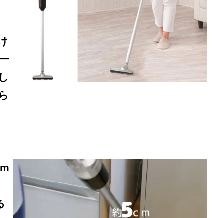
け
ー
し
ら
m
る