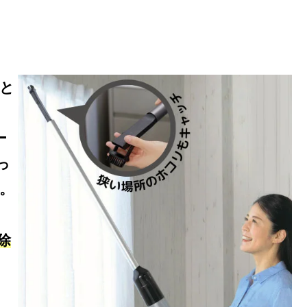
と
ー
っ
。
除