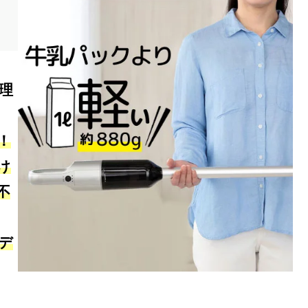
理
！
け
不
デ