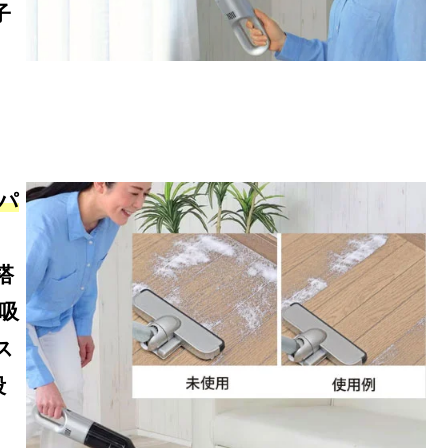
子
パ
搭
吸
ス
段