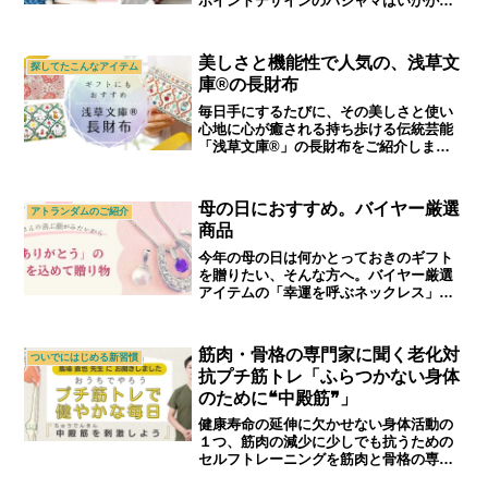
ポイントデザインのパジャマはいかがで
しょうか？｜70代,80代,90代シニアライ
フ＆シニアファッション通販ショップ
「アトランダム」
美しさと機能性で人気の、浅草文
探してたこんなアイテム
庫®の長財布
毎日手にするたびに、その美しさと使い
心地に心が癒される持ち歩ける伝統芸能
「浅草文庫®」の長財布をご紹介しま
す。｜シニアライフ＆シニアファッショ
ン通販ショップ「アトランダム」
母の日におすすめ。バイヤー厳選
アトランダムのご紹介
商品
今年の母の日は何かとっておきのギフト
を贈りたい、そんな方へ。バイヤー厳選
アイテムの「幸運を呼ぶネックレス」を
ご紹介。期間限定で特設会場公開中で
す。｜70代,80代,90代シニアライフ＆シ
ニアファッション通販ショップ「アトラ
筋肉・骨格の専門家に聞く老化対
ついでにはじめる新習慣
ンダム」
抗プチ筋トレ「ふらつかない身体
のために❝中殿筋❞」
健康寿命の延伸に欠かせない身体活動の
１つ、筋肉の減少に少しでも抗うための
セルフトレーニングを筋肉と骨格の専門
家である柔道整復師の馬場先生に教えて