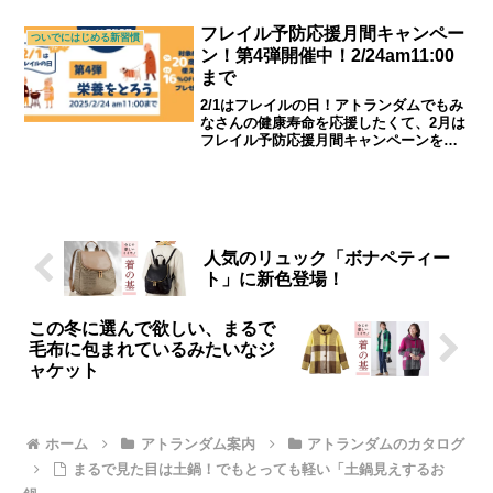
いただきました。｜シニアライフ＆シニ
アファッション通販ショップ「アトラン
フレイル予防応援月間キャンペー
ついでにはじめる新習慣
ダム」
ン！第4弾開催中！2/24am11:00
まで
2/1はフレイルの日！アトランダムでもみ
なさんの健康寿命を応援したくて、2月は
フレイル予防応援月間キャンペーンを行
います。ご自身の、ご家族の健康寿命と
向き合うきっかけになれば幸いです。｜
シニアライフ＆シニアファッション通販
ショップ「アトランダム」
人気のリュック「ボナペティー
ト」に新色登場！
この冬に選んで欲しい、まるで
毛布に包まれているみたいなジ
ャケット
ホーム
アトランダム案内
アトランダムのカタログ
まるで見た目は土鍋！でもとっても軽い「土鍋見えするお