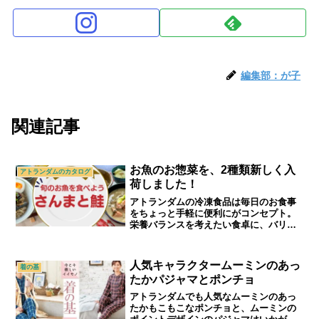
編集部：が子
関連記事
お魚のお惣菜を、2種類新しく入
アトランダムのカタログ
荷しました！
アトランダムの冷凍食品は毎日のお食事
をちょっと手軽に便利にがコンセプト。
栄養バランスを考えたい食卓に、バリエ
ーション豊かな食品を提供したくて、魚
惣菜の種類を増やしました。｜70代,80
代,90代シニアライフ＆シニアファッショ
人気キャラクタームーミンのあっ
着の基
ン通販ショップ「アトランダム」
たかパジャマとポンチョ
アトランダムでも人気なムーミンのあっ
たかもこもこなポンチョと、ムーミンの