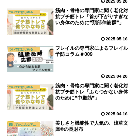
2025.05.20
筋肉・骨格の専門家に聞く老化対
ついでにはじめる新習慣
抗プチ筋トレ「首が下がりすぎな
い身体のために❝頚部伸筋群❞」
2025.05.16
フレイルの専門家によるフレイル
ついでにはじめる新習慣
予防コラム＃009
2025.04.20
筋肉・骨格の専門家に聞く老化対
ついでにはじめる新習慣
抗プチ筋トレ「ふらつかない身体
のために❝中殿筋❞」
2025.04.16
美しさと機能性で人気の、浅草文
探してたこんなアイテム
庫®の長財布