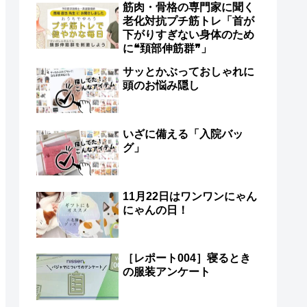
筋肉・骨格の専門家に聞く
老化対抗プチ筋トレ「首が
下がりすぎない身体のため
に❝頚部伸筋群❞」
サッとかぶっておしゃれに
頭のお悩み隠し
いざに備える「入院バッ
グ」
11月22日はワンワンにゃん
にゃんの日！
［レポート004］寝るとき
の服装アンケート