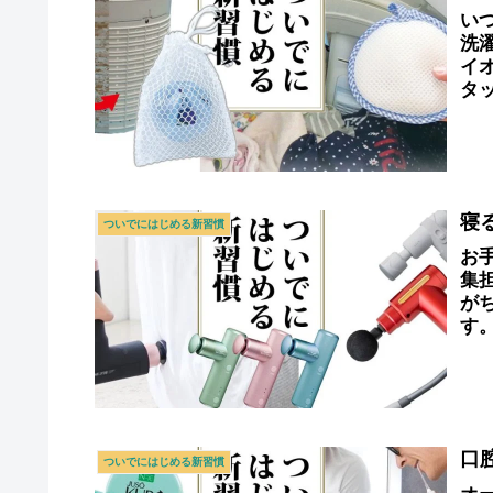
い
洗
イ
タ
ア
寝
ついでにはじめる新習慣
お
集
が
す
「
口
ついでにはじめる新習慣