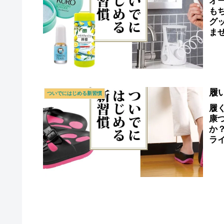
オ
も
グ
ませ
シ
履
ついでにはじめる新習慣
履
康
か
ラ
ム