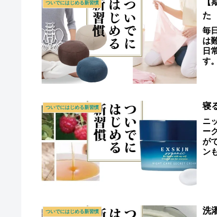
【
ついでにはじめる新習慣
た
毎
は
日
す
「
寝
ついでにはじめる新習慣
ニ
ー
が
ン
ョ
洗
ついでにはじめる新習慣