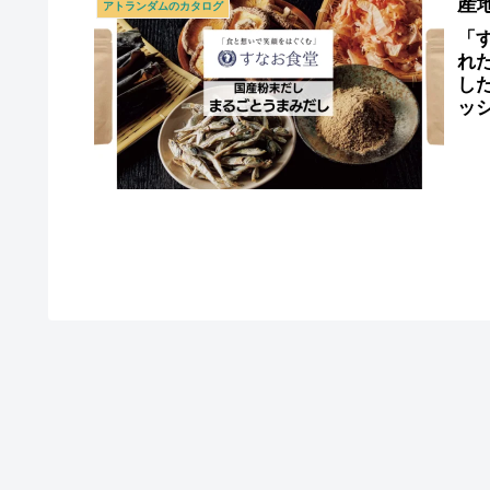
産
アトランダムのカタログ
「
れ
し
ッ