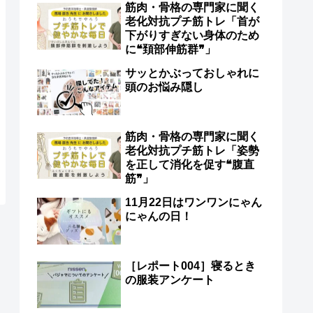
筋肉・骨格の専門家に聞く
老化対抗プチ筋トレ「首が
下がりすぎない身体のため
に❝頚部伸筋群❞」
サッとかぶっておしゃれに
頭のお悩み隠し
筋肉・骨格の専門家に聞く
老化対抗プチ筋トレ「姿勢
を正して消化を促す❝腹直
筋❞」
11月22日はワンワンにゃん
にゃんの日！
［レポート004］寝るとき
の服装アンケート