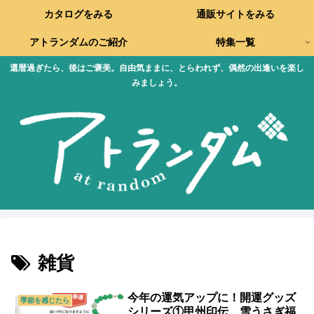
カタログをみる
通販サイトをみる
アトランダムのご紹介
特集一覧
還暦過ぎたら、後はご褒美。自由気ままに、とらわれず、偶然の出逢いを楽し
みましょう。
雑貨
今年の運気アップに！開運グッズ
季節を感じたら
シリーズ①甲州印伝 雪うさぎ福