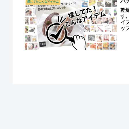
パ
探してたこんなアイテム
乾
す
イ
ッ