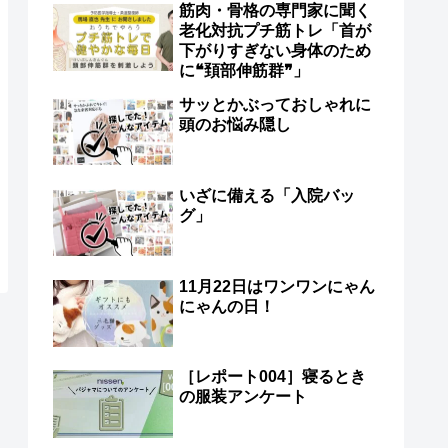
筋肉・骨格の専門家に聞く
老化対抗プチ筋トレ「首が
下がりすぎない身体のため
に❝頚部伸筋群❞」
サッとかぶっておしゃれに
頭のお悩み隠し
いざに備える「入院バッ
グ」
11月22日はワンワンにゃん
にゃんの日！
［レポート004］寝るとき
の服装アンケート