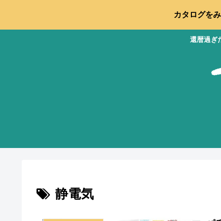
カタログをみ
還暦過ぎ
静電気