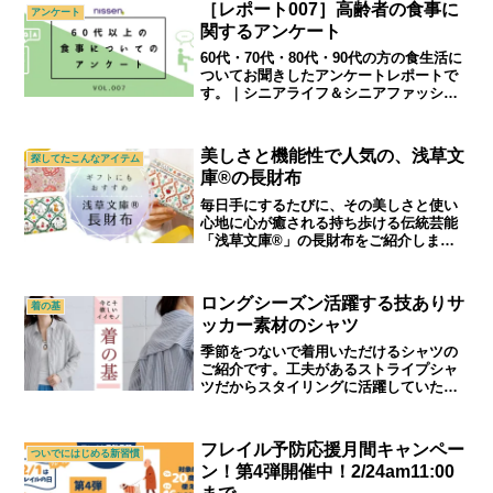
［レポート007］高齢者の食事に
アンケート
関するアンケート
60代・70代・80代・90代の方の食生活に
ついてお聞きしたアンケートレポートで
す。｜シニアライフ＆シニアファッショ
ン通販ショップ「アトランダム」
美しさと機能性で人気の、浅草文
探してたこんなアイテム
庫®の長財布
毎日手にするたびに、その美しさと使い
心地に心が癒される持ち歩ける伝統芸能
「浅草文庫®」の長財布をご紹介しま
す。｜シニアライフ＆シニアファッショ
ン通販ショップ「アトランダム」
ロングシーズン活躍する技ありサ
着の基
ッカー素材のシャツ
季節をつないで着用いただけるシャツの
ご紹介です。工夫があるストライプシャ
ツだからスタイリングに活躍していただ
けます。｜シニアライフ＆シニアファッ
ション通販ショップ「アトランダム」
フレイル予防応援月間キャンペー
ついでにはじめる新習慣
ン！第4弾開催中！2/24am11:00