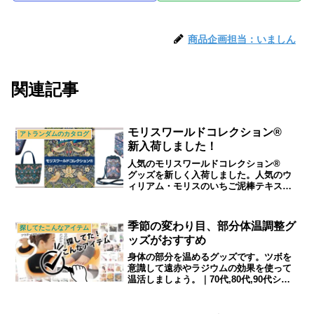
商品企画担当：いましん
関連記事
モリスワールドコレクション®
アトランダムのカタログ
新入荷しました！
人気のモリスワールドコレクション®
グッズを新しく入荷しました。人気のウ
ィリアム・モリスのいちご泥棒テキスタ
イルを使ったポシェットとトートバッグ
です。｜シニアライフ＆シニアファッシ
ョン通販ショップ「アトランダム」
季節の変わり目、部分体温調整グ
探してたこんなアイテム
ッズがおすすめ
身体の部分を温めるグッズです。ツボを
意識して遠赤やラジウムの効果を使って
温活しましょう。｜70代,80代,90代シニ
アライフ＆シニアファッションショップ
「アトランダム」