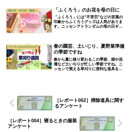
ください。｜70代,80代,90代シニアライ
フ＆シニアファッションショップ「アト
「ふくろう」のお花を母の日に
母の日・父の日・敬老の日
ランダム」
「ふくろう」には“不苦労”などの言葉の
印象からふくろうグッズは人気がありま
す。ニッセンアトランダムの母の日ギフ
トにもふくろうをモチーフにしたお花の
ポットがあります。｜シニアライフ＆シ
ニアファッション通販ショップ「アトラ
ンダム」
春の園芸、土いじり、夏野菜準備
アトランダムのカタログ
の季節ですね
春から夏に移り変わるこの季節、畑や花
壇など土いぢりが忙しい季節ですね。ニ
ッセンで買える草刈りに便利な道具をご
紹介します。｜シニアライフ＆シニアフ
ァッション通販ショップ「アトランダ
ム」
［レポート002］掃除道具に関す
るアンケート
［レポート004］寝るときの服装
アンケート