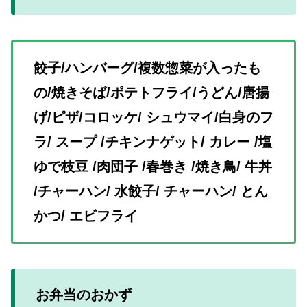
餃子/ハンバーグ/複数惣菜が入ったも
の/焼きそば/ポテトフライ/うどん/唐揚
げ/ピザ/コロッケ/ シュウマイ/白身のフ
ラ/ スープ /チキンナゲット/ カレー /塩
ゆで枝豆 /肉団子 /春巻き /焼き鳥/ 牛丼
/チャーハン/ 水餃子/ チャーハン/ とん
かつ/ エビフライ
お弁当のおかず