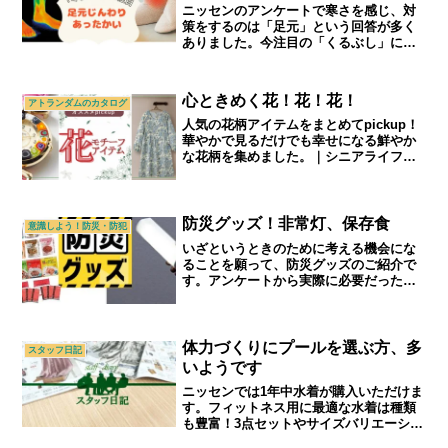
ニッセンのアンケートで寒さを感じ、対
策をするのは「足元」という回答が多く
ありました。今注目の「くるぶし」に注
目したアイテムをご紹介します。｜シニ
アライフ＆シニアファッション通販ショ
ップ「アトランダム」
心ときめく花！花！花！
アトランダムのカタログ
人気の花柄アイテムをまとめてpickup！
華やかで見るだけでも幸せになる鮮やか
な花柄を集めました。｜シニアライフ＆
シニアファッション通販ショップ「アト
ランダム」
防災グッズ！非常灯、保存食
意識しよう！防災・防犯
いざというときのために考える機会にな
ることを願って、防災グッズのご紹介で
す。アンケートから実際に必要だった、
体験したからこそ揃えたいなどの情報を
踏まえてご紹介します。｜シニアライフ
＆シニアファッション通販ショップ「ア
トランダム」
体力づくりにプールを選ぶ方、多
スタッフ日記
いようです
ニッセンでは1年中水着が購入いただけま
す。フィットネス用に最適な水着は種類
も豊富！3点セットやサイズバリエーショ
ンなど、ニッセンならではの水着をご覧