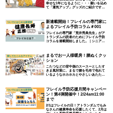
幸せな1年になるように・・・願いを込め
て「運気アップ」グッズのご紹介です。
｜シニアライフ＆シニアファッション通
販ショップ「アトランダム」
新連載開始！フレイルの専門家に
ついでにはじめる新習慣
よるフレイル予防コラム＃001
フレイルの専門家「荒井秀典先生」がア
トランダムの読者のためにフレイル予防
コラムを連載開始しました。｜シニアラ
イフ＆シニアファッション通販ショップ
「アトランダム」
まるでお一人様暖房！腰ぬくクッ
探してたこんなアイテム
ション
こたつなどの背中側のスースーとしたす
きま風対策に、まるで腰を毛布で包れて
いるようなホカホカとやさしいあたたか
さ。寒さが苦手な方へギフトとして、ま
たご自身へのプレゼントにもおすすめで
す。｜シニアライフ＆シニアファッショ
フレイル予防応援月間キャンペー
ついでにはじめる新習慣
ン通販ショップ「アトランダム」
ン！第4弾開催中！2/24am11:00
まで
2/1はフレイルの日！アトランダムでもみ
なさんの健康寿命を応援したくて、2月は