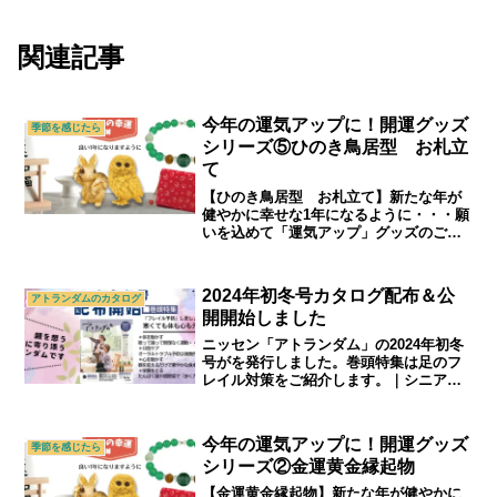
関連記事
今年の運気アップに！開運グッズ
季節を感じたら
シリーズ⑤ひのき鳥居型 お札立
て
【ひのき鳥居型 お札立て】新たな年が
健やかに幸せな1年になるように・・・願
いを込めて「運気アップ」グッズのご紹
介です。｜シニアライフ＆シニアファッ
ション通販ショップ「アトランダム」
2024年初冬号カタログ配布＆公
アトランダムのカタログ
開開始しました
ニッセン「アトランダム」の2024年初冬
号がを発行しました。巻頭特集は足のフ
レイル対策をご紹介します。｜シニアラ
イフ＆シニアファッション通販ショップ
「アトランダム」
今年の運気アップに！開運グッズ
季節を感じたら
シリーズ②金運黄金縁起物
【金運黄金縁起物】新たな年が健やかに