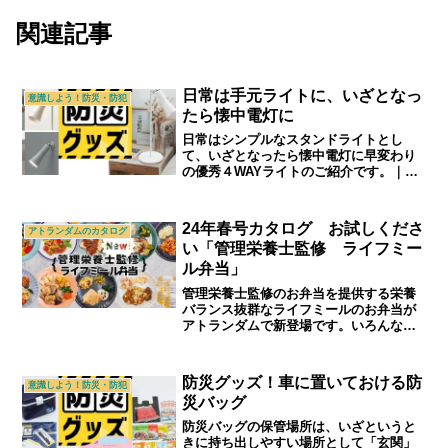
関連記事
日常は手元ライトに、いざとなっ
意識しよう！防災・防犯
たら懐中電灯に
日常はシンプルなスタンドライトとし
て、いざとなったら懐中電灯に早変わり
の優秀４WAYライトのご紹介です。｜シ
ニアライフ＆シニアファッション通販シ
ョップ「アトランダム」
24年春号カタログ お試しくださ
アトランダムのカタログ
い「管理栄養士監修 ライフミー
ル弁当」
管理栄養士監修のお弁当を提供する栄養
バランス抜群なライフミールのお弁当が
アトランダムで新登場です。いろんな味
をお試しいただける10食セット！この機
会お見逃しなく。｜シニアライフ＆シニ
アファッション通販ショップ「アトラン
防災グッズ！車に置いておける防
意識しよう！防災・防犯
ダム」
災バッグ
防災バッグの保管場所は、いざというと
きに持ち出しやすい場所として「玄関」