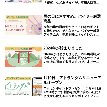
「寝室」などありますが、車用の防災バ
ッグをご紹介します。車の中で7年保存で
きる保存食がセットになっています。｜
シニアライフ＆シニアファッション通販
母の日におすすめ。バイヤー厳選
アトランダムのご紹介
ショップ「アトランダム」
商品
今年の母の日は何かとっておきのギフト
を贈りたい、そんな方へ。バイヤー厳選
アイテムの「幸運を呼ぶネックレス」を
ご紹介。期間限定で特設会場公開中で
す。｜70代,80代,90代シニアライフ＆シ
ニアファッション通販ショップ「アトラ
2024年が始まりました
アトランダムのご紹介
ンダム」
2024年がはじまりました。2024年最初の
投稿となります。本年も更なるサービス
の向上に努めて参りますので、より一層
のご支援、お引立てを賜りますようお願
い申し上げます。｜シニアライフ＆シニ
アファッション通販ショップ「アトラン
ダム」
1月9日 アトランダムリニューア
アトランダムのカタログ
ルオープン
ニッセンポイントプレゼント（1月26日金
AM11時まで）新作をお買い求めいただく
と次から使えるニッセンポイントプレゼ
ントします。この機会にどうぞ。｜シニ
アライフ＆シニアファッション通販ショ