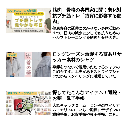
＆シニアファッション通販ショップ「ア
トランダム」
筋肉・骨格の専門家に聞く老化対
ついでにはじめる新習慣
抗プチ筋トレ「猫背に影響する筋
肉」
健康寿命の延伸に欠かせない身体活動の
１つ、筋肉の減少に少しでも抗うための
セルフトレーニングを筋肉と骨格の専門
家である柔道整復師の馬場先生に教えて
いただきました。｜シニアライフ＆シニ
アファッション通販ショップ「アトラン
ロングシーズン活躍する技ありサ
着の基
ダム」
ッカー素材のシャツ
季節をつないで着用いただけるシャツの
ご紹介です。工夫があるストライプシャ
ツだからスタイリングに活躍していただ
けます。｜シニアライフ＆シニアファッ
ション通販ショップ「アトランダム」
探してたこんなアイテム！通院・
探してたこんなアイテム
お薬・母子手帳
人気キャラクタームーミンやのウィリア
ム・モリスの「いちご泥棒」デザインの
通院手帳。お薬手帳や母子手帳、文具ケ
ースとしても活躍しそう。おしゃれなデ
ザインはプレゼントやギフトにもおすす
めです。｜シニアライフ＆シニアファッ