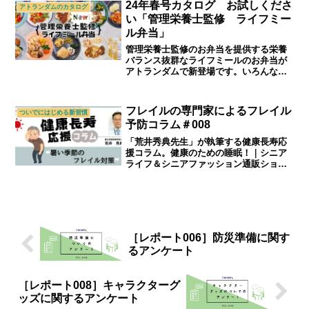
24年春号カタログ お試しくださ
アトランダムのカタログ
ション通販ショップ「アトランダム」
い「管理栄養士監修 ライフミー
ル弁当」
管理栄養士監修のお弁当を提供する栄養
バランス抜群なライフミールのお弁当が
アトランダムで新登場です。いろんな味
をお試しいただける10食セット！この機
会お見逃しなく。｜シニアライフ＆シニ
アファッション通販ショップ「アトラン
フレイルの専門家によるフレイル
ついでにはじめる新習慣
ダム」
予防コラム＃008
「荒井秀典先生」が執筆する健康長寿応
援コラム。健康のための睡眠！｜シニア
ライフ＆シニアファッション通販ショッ
プ「アトランダム」
［レポート006］防災準備に関す
るアンケート
［レポート008］キャラクターグ
ッズに関するアンケート