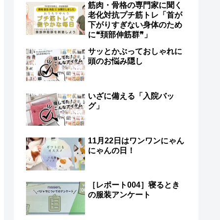
筋肉・骨格の専門家に聞く
老化対抗プチ筋トレ「首が
下がりすぎない身体のため
に❝頚部伸筋群❞」
サッとかぶっておしゃれに
頭のお悩み隠し
いざに備える「入院バッ
グ」
11月22日はワンワンにゃん
にゃんの日！
［レポート004］寝るとき
の服装アンケート