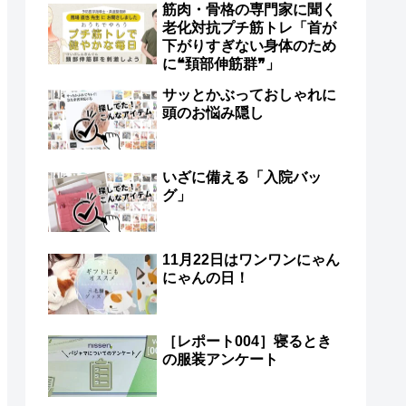
筋肉・骨格の専門家に聞く
老化対抗プチ筋トレ「首が
下がりすぎない身体のため
に❝頚部伸筋群❞」
サッとかぶっておしゃれに
頭のお悩み隠し
いざに備える「入院バッ
グ」
11月22日はワンワンにゃん
にゃんの日！
［レポート004］寝るとき
の服装アンケート