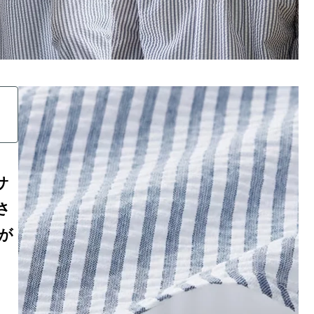
サ
さ
が