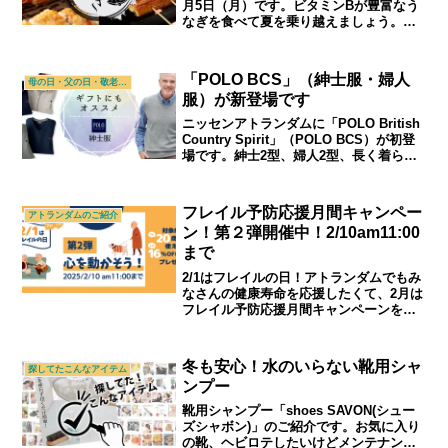
月5日（月）です。ビタミンBが豊富なう
なぎを食べて夏を乗り越えましょう。｜
シニアライフ＆シニアファッション通販
ショップ「アトランダム」
「POLO BCS」（紳士服・婦人
母の日・父の日・敬老の日
服）が新登場です
ニッセンアトランダムに「POLO British
Country Spirit」（POLO BCS）が初登
場です。紳士2型、婦人2型、長く着られ
る定番人気のデザインを厳選しました。
｜シニアライフ＆シニアファッション通
販ショップ「アトランダム」
フレイル予防応援月間キャンペー
アトランダムのご紹介
ン！第２弾開催中！2/10am11:00
まで
2/1はフレイルの日！アトランダムでもみ
なさんの健康寿命を応援したくて、2月は
フレイル予防応援月間キャンペーンを行
います。ご自身の、ご家族の健康寿命と
向き合うきっかけになれば幸いです。｜
シニアライフ＆シニアファッション通販
冬も安心！水のいらない靴用シャ
探してたこんなアイテム
ショップ「アトランダム」
ンプー
靴用シャンプー「shoes SAVON(シュー
ズシャボン)」のご紹介です。お気に入り
の靴、ヘビロテしたいけどメンテナンス