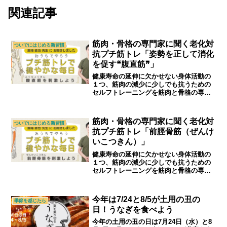
関連記事
筋肉・骨格の専門家に聞く老化対
ついでにはじめる新習慣
抗プチ筋トレ「姿勢を正して消化
を促す❝腹直筋❞」
健康寿命の延伸に欠かせない身体活動の
１つ、筋肉の減少に少しでも抗うための
セルフトレーニングを筋肉と骨格の専門
家である柔道整復師の馬場先生に教えて
いただきました。｜シニアライフ＆シニ
アファッション通販ショップ「アトラン
筋肉・骨格の専門家に聞く老化対
ついでにはじめる新習慣
ダム」
抗プチ筋トレ「前脛骨筋（ぜんけ
いこつきん）」
健康寿命の延伸に欠かせない身体活動の
１つ、筋肉の減少に少しでも抗うための
セルフトレーニングを筋肉と骨格の専門
家である柔道整復師の馬場先生に教えて
いただきました。｜シニアライフ＆シニ
アファッション通販ショップ「アトラン
今年は7/24と8/5が土用の丑の
季節を感じたら
ダム」
日！うなぎを食べよう
今年の土用の丑の日は7月24日（水）と8