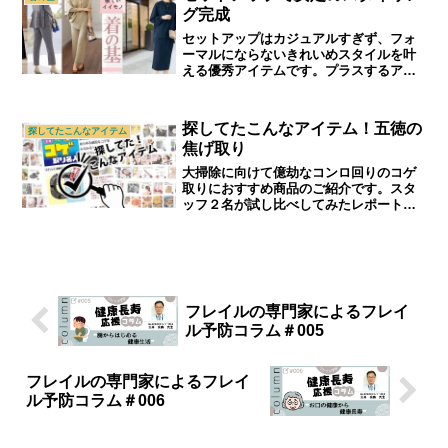
グ完成
セットアップはカジュアルすぎず、フォ
ーマルにならないきれいめスタイルを叶
える優秀アイテムです。プラスするアク
セサリーや髪型で華やかさが変わりま
す。大切な方へのギフトやプレゼントと
してもおすすめです。｜シニアライフ＆
探してたこんなアイテム！五徳の
探してたこんなアイテム
シニアファッション通販ショップ「アト
焦げ取り
ランダム」
大掃除に向けて億劫なコンロ回りのコゲ
取りにおすすめ商品のご紹介です。スタ
ッフ２名が試し比べしてみたレポートで
す。｜70代,80代,90代シニアライフ＆シ
ニアファッション通販ショップ「アトラ
ンダム」
フレイルの専門家によるフレイ
ル予防コラム＃005
フレイルの専門家によるフレイ
ル予防コラム＃006