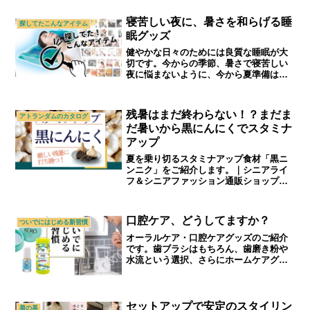
ン通販ショップ「アトランダム」
寝苦しい夜に、暑さを和らげる睡
探してたこんなアイテム
眠グッズ
健やかな日々のためには良質な睡眠が大
切です。今からの季節、暑さで寝苦しい
夜に悩まないように、今から夏準備はじ
めませんか？｜シニアライフ＆シニアフ
ァッション通販ショップ「アトランダ
ム」
残暑はまだ終わらない！？まだま
アトランダムのカタログ
だ暑いから黒にんにくでスタミナ
アップ
夏を乗り切るスタミナアップ食材「黒ニ
ンニク」をご紹介します。｜シニアライ
フ＆シニアファッション通販ショップ
「アトランダム」
口腔ケア、どうしてますか？
ついでにはじめる新習慣
オーラルケア・口腔ケアグッズのご紹介
です。歯ブラシはもちろん、歯磨き粉や
水流という選択、さらにホームケアグッ
ズがいろいろあります。毎日コツコツ口
腔ケアを始めませんか？｜70代,80代,90
代シニアライフ＆シニアファッション通
販ショップ「アトランダム」
セットアップで安定のスタイリン
着の基