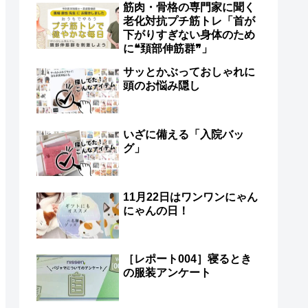
筋肉・骨格の専門家に聞く
老化対抗プチ筋トレ「首が
下がりすぎない身体のため
に❝頚部伸筋群❞」
サッとかぶっておしゃれに
頭のお悩み隠し
いざに備える「入院バッ
グ」
11月22日はワンワンにゃん
にゃんの日！
［レポート004］寝るとき
の服装アンケート