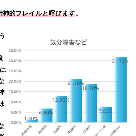
精神的フレイルと呼びます
。
う
境
に
な
神
ま
な