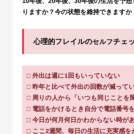
10年後、20年後、30年後の生活を
りますか？今の状態を維持できますか
心理的フレイルの
チェ
セルフ
□ 外出は週に1回もいっていない
□ 昨年と比べて外出の回数が減って
□ 周りの人から「いつも同じことを
□ 電話をかけるとき自分で電話番号
□ 今日が何月何日かわからない時が
□ ここ2週間、毎日の生活に充実感を