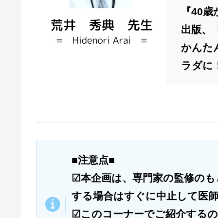
『40
出版、
かんた
ラダに
■注意点■
☑本企画は、専門家の監修のも
する場合はすぐに中止して医
☑このコーナーでご紹介する