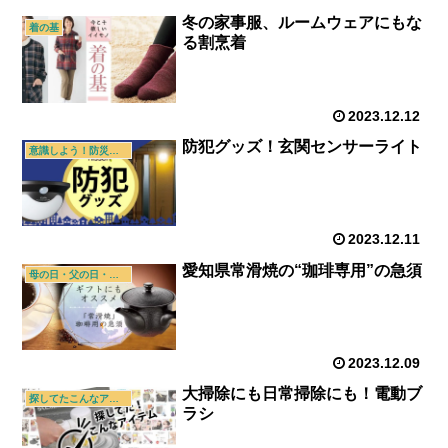
冬の家事服、ルームウェアにもな
着の基
る割烹着
2023.12.12
防犯グッズ！玄関センサーライト
意識しよう！防災・防犯
2023.12.11
愛知県常滑焼の“珈琲専用”の急須
母の日・父の日・敬老の日
2023.12.09
大掃除にも日常掃除にも！電動ブ
探してたこんなアイテム
ラシ