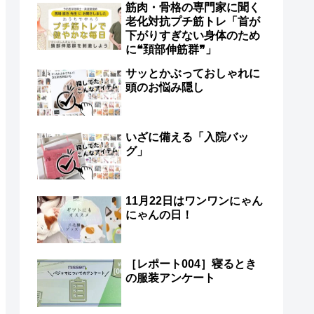
筋肉・骨格の専門家に聞く
老化対抗プチ筋トレ「首が
下がりすぎない身体のため
に❝頚部伸筋群❞」
サッとかぶっておしゃれに
頭のお悩み隠し
いざに備える「入院バッ
グ」
11月22日はワンワンにゃん
にゃんの日！
［レポート004］寝るとき
の服装アンケート