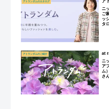
ア
アトランダムのカタログ
ニッ
ご
ッ
タ
at
アトランダムのご紹介
ニッ
アフ
ム
さ
な